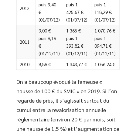
puis 9,40
puis 1
puis 1
2012
€
425,67 €
118,29 €
(01/07/12)
(01/07/12)
(01/07/12)
9,00 €
1 365 €
1 070,76 €
puis 9,19
puis 1
puis 1
2011
€
393,82 €
094,71 €
(01/12/11)
(01/12/11)
(01/12/11)
2010
8,86 €
1 343,77 €
1 056,24 €
On a beaucoup évoqué la fameuse «
hausse de 100 € du SMIC » en 2019. Si l’on
regarde de près, il s’agissait surtout du
cumul entre la revalorisation annuelle
réglementaire (environ 20 € par mois, soit
une hausse de 1,5 %) et l’augmentation de