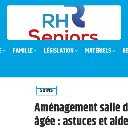
E
FAMILLE
LÉGISLATION
MATÉRIELS
R
SOINS
Aménagement salle d
âgée : astuces et aide